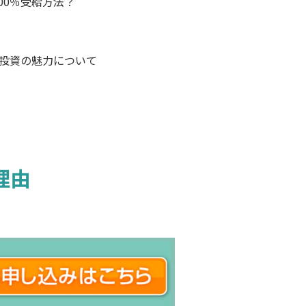
00％受給方法？
産投資の魅力について
？
理由