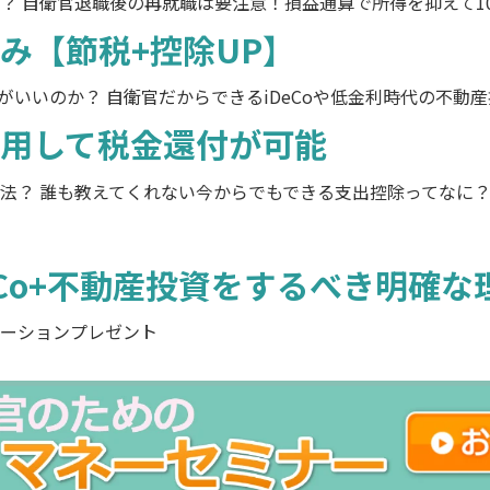
？ 自衛官退職後の再就職は要注意！損益通算で所得を抑えて1
み【節税+控除UP】
うがいいのか？ 自衛官だからできるiDeCoや低金利時代の不動
用して税金還付が可能
法？ 誰も教えてくれない今からでもできる支出控除ってなに
eCo+不動産投資をするべき明確な
ーションプレゼント