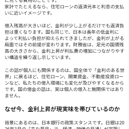
家計でたとえるなら、住宅ローンの返済元本と利息の支払
いに近いイメージです。
借入残高が大きいほど、金利が少し上がるだけでも返済負
担は重くなります。国も同じで、日本は長年の低金利に
よって利払い負担が抑えられてきましたが、金利が上がる
局面ではその前提が変わります。財務省は、足元の国債残
高の大きさから、金利上昇が利払費の増加につながりやす
い構造を繰り返し示しています。
この話が個人にも関係するのは、国全体で「金利のある世
界」に戻るほど、住宅ローン、開業資金、不動産投資ロー
ンなど、私たちの借入環境にも変化が及びやすくなるから
です。国の借金の話は、実は個人の借入と無関係ではあり
ません。
なぜ今、金利上昇が現実味を帯びているのか
背景にあるのは、日本銀行の政策スタンスです。日銀は20
26年3月の「主な意見」で、経済・物価の見通しが実現し