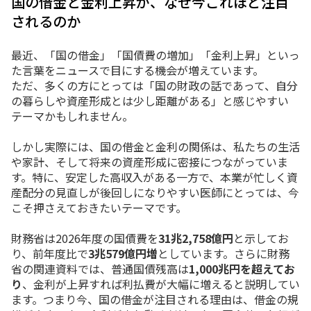
国の借金と金利上昇が、なぜ今これほど注目
されるのか
最近、「国の借金」「国債費の増加」「金利上昇」といっ
た言葉をニュースで目にする機会が増えています。
ただ、多くの方にとっては「国の財政の話であって、自分
の暮らしや資産形成とは少し距離がある」と感じやすい
テーマかもしれません。
しかし実際には、国の借金と金利の関係は、私たちの生活
や家計、そして将来の資産形成に密接につながっていま
す。特に、安定した高収入がある一方で、本業が忙しく資
産配分の見直しが後回しになりやすい医師にとっては、今
こそ押さえておきたいテーマです。
財務省は2026年度の国債費を
31兆2,758億円
と示してお
り、前年度比で
3兆579億円増
としています。さらに財務
省の関連資料では、普通国債残高は
1,000兆円を超えてお
り
、金利が上昇すれば利払費が大幅に増えると説明してい
ます。つまり今、国の借金が注目される理由は、借金の規