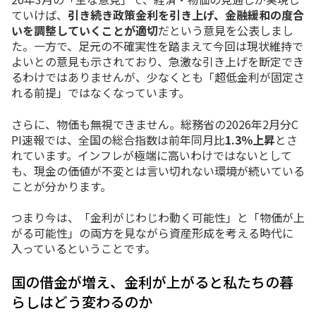
ていけば、
引き続き政策金利を引き上げ、金融緩和の度合
いを調整していくことが適切
だという意見を公表しまし
た。一方で、足元の不確実性を踏まえて今回は現状維持で
よいとの意見も示されており、急激な引き上げを断定でき
るわけではありませんが、少なくとも「超低金利が固定さ
れる前提」ではなくなっています。
さらに、物価も無視できません。総務省の2026年2月分C
PI速報では、全国の総合指数は前年同月比
1.3％上昇
とさ
れています。インフレが極端に高いわけではないとして
も、現金の価値が不変とは言い切れない環境が続いている
ことが分かります。
つまり今は、「金利がじわじわ動く可能性」と「物価が上
がる可能性」の両方を見ながら資産形成を考える時代に
入っているということです。
国の借金が増え、金利が上がると私たちの暮
らしはどう変わるのか