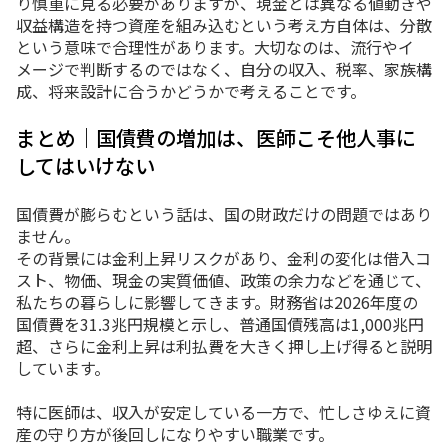
り慎重に見る必要がありますが、現金とは異なる値動きや
収益構造を持つ資産を組み込むという考え方自体は、分散
という意味で合理性があります。大切なのは、流行やイ
メージで判断するのではなく、自分の収入、税率、家族構
成、将来設計に合うかどうかで考えることです。
まとめ｜国債費の増加は、医師こそ他人事に
してはいけない
国債費が膨らむという話は、国の財政だけの問題ではあり
ません。
その背景には金利上昇リスクがあり、金利の変化は借入コ
スト、物価、現金の実質価値、政策の余力などを通じて、
私たちの暮らしに影響してきます。財務省は2026年度の
国債費を31.3兆円規模と示し、普通国債残高は1,000兆円
超、さらに金利上昇は利払費を大きく押し上げ得ると説明
しています。
特に医師は、収入が安定している一方で、忙しさゆえに資
産の守り方が後回しになりやすい職業です。