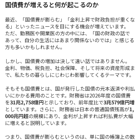
国債費が増えると何が起こるのか
最近、「国債費が膨らむ」「金利上昇で財政負担が重くな
る」といったニュースを目にする機会が増えています。
ただ、勤務医や開業医の方の中には、「国の財政の話で
あって、自分の生活にはあまり関係ないのでは」と感じる
方も多いかもしれません。
しかし、国債費の増加は決して遠い話ではありません。
金利、物価、税負担、社会保障、そして将来の資産形成ま
で、私たちの暮らしにじわじわ影響してくるテーマです。
そもそも国債費とは、国が発行した国債の元本返済や利払
いにかかる費用のことです。財務省は2026年度の国債費
を
31兆2,758億円
と示しており、前年度比で
3兆579億円増
としています。さらに、財務省は日本の普通国債残高が
1,
000兆円超
の規模にあり、金利が上昇すれば利払費が大幅
に増えると説明しています。
つまり、国債費が膨らむというのは、単に国の帳簿上の数