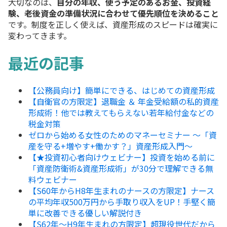
大切
な
の
は、
自分
の
年収、
使う
予定
の
ある
お金、
投資
経
験、
老後
資金
の
準備
状況
に
合わせ
て
優先
順位
を
決める
こと
です。
制度
を
正しく
使
え
ば、
資産
形成
の
スピード
は
確実
に
変
わ
って
き
ます。
最近の記事
【公務員向け】簡単にできる、はじめての資産形成
【自衛官の方限定】退職金 ＆ 年金受給額の私的資産
形成術！他では教えてもらえない若年給付金などの
税金対策
ゼロから始める女性のためのマネーセミナー ～「資
産を守る+増やす+働かす？」資産形成入門～
【★投資初心者向けウェビナー】投資を始める前に
「資産防衛術&資産形成術」が30分で理解できる無
料ウェビナー
【S60年からH8年生まれのナースの方限定】ナース
の平均年収500万円から手取り収入をUP！手堅く簡
単に改善できる優しい解説付き
【S62年～H9年生まれの方限定】超現役世代だから