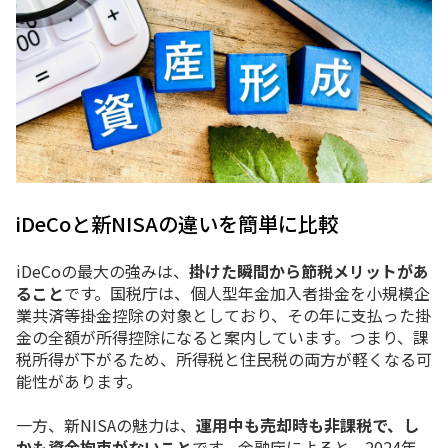
iDeCo
と
新
NISA
の
違い
を
簡単
に
比較
iDeCo
の
最大
の
強み
は、
掛け
た
瞬間
から
節税
メリット
が
あ
る
こと
です。
国税
庁
は、
個人
型
年金
加入
者
掛金
を
小規模
企
業
共済
等
掛金
控除
の
対象
として
おり、
その
年
に
支払
っ
た
掛
金
の
全額
が
所得
控除
に
なる
と
案内
し
てい
ます。
つまり、
課
税
所得
が
下がる
ため、
所得
税
と
住民
税
の
両方
が
軽
く
なる
可
能性
が
あり
ます。
一方、
新
NISA
の
魅力
は、
運用
中
も
売却
時
も
非課税
で、
し
かも
資金
拘束
が
ない
こと
です。
金融
庁
による
と、
2024
年