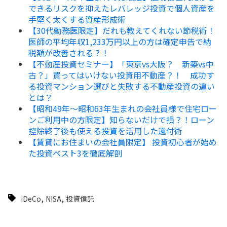
できるリスクを抑えたレバレッジ投資で個人資産を
手堅く太くする資産形成術
【30代勤務医限定】だれも教えてくれない節税術！
医師の平均年収1,233万円以上の方は確定申告で納
税額が改善される？！
【不動産投資セミナー】「東京vs大阪？ 新築vs中
古？」買ってはいけない投資用不動産？！ 成功す
る投資マンション選びと失敗する不動産投資の違い
とは？
【昭和49年～昭和63年生まれの会社員様で住宅ロー
ンご利用中の方限定】知らないだけで損？！ローン
控除終了後も使える投資を活用した還付術
【賃貸にお住まいの会社員限定】 投資初心者が始め
た投資ベスト3を徹底解剖
,
,
iDeCo
NISA
投資信託