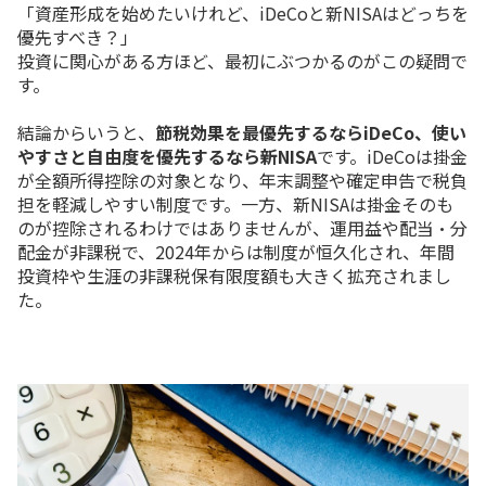
「
資産
形成
を
始め
たい
けれど、
iDeCo
と
新
NISA
は
どっち
を
優先
すべ
き？」
投資
に
関心
が
ある
方
ほど、
最初
に
ぶつかる
の
が
この
疑問
で
す。
結論
から
いう
と、
節税
効果
を
最
優先
する
なら
iDeCo、
使い
やす
さ
と
自由
度
を
優先
する
なら
新
NISA
です。
iDeCo
は
掛金
が
全額
所得
控除
の
対象
となり、
年末
調整
や
確定
申告
で
税
負
担
を
軽減
し
やすい
制度
です。
一方、
新
NISA
は
掛金
そのも
の
が
控除
さ
れる
わけ
では
ありま
せん
が、
運用
益
や
配当・
分
配
金
が
非課税
で、
2024
年
から
は
制度
が
恒久
化
さ
れ、
年間
投資
枠
や
生涯
の
非課税
保有
限度
額
も
大きく
拡充
さ
れ
ま
し
た。