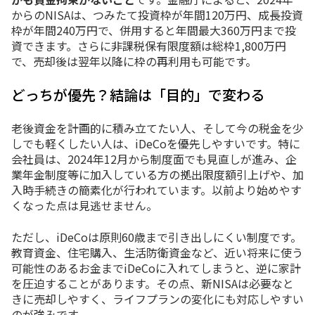
から
の
NISA
は、
つみ
た
て
投資
枠
が
年間
120
万
円、
成長
投資
枠
が
年間
240
万
円
で、
併用
すると
年間
最大
360
万
円
まで
投
資
でき
ます。
さらに
非課税
保有
限度
額
は
総
枠
1,800
万
円
で、
売却
後
は
翌年
以降
に
枠
の
再
利用
も
可能
です。
どっち
が
優先？
結論
は「
目的」
で
変わる
老後
資金
を
計画
的
に
積み立て
たい
人、
そして
今
の
税金
を
少
し
でも
軽
く
した
い
人
は、
iDeCo
を
優先
し
やすい
です。
特に
会
社員
は、
2024
年
12
月
から
制度
面
でも
見直し
が
進み、
企
業
年金
制度
等
に
加入
し
て
いる
方
の
拠出
限度
額
引上げ
や、
加
入
時
手続き
の
簡素
化
が
行
われ
てい
ます。
以前
より
始め
や
す
く
な
っ
た
点
は
見
逃
せ
ま
せん。
ただし、
iDeCo
は
原則
60
歳
まで
引き出し
にくい
制度
です。
教育
資金、
住宅
購入、
生活
防衛
資金
など、
近い
将来
に
使う
可能性
の
ある
お金
まで
iDeCo
に
入れ
て
しまう
と、
逆に
家計
を
圧迫
する
こと
が
あり
ます。
その
点、
新
NISA
は
必要
な
と
き
に
売却
し
や
すく、
ライフ
プラン
の
変化
に
も
対応
し
やすい
の
が
強み
です。