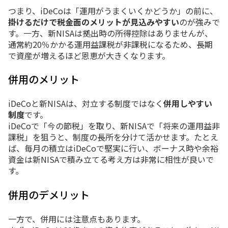
つまり、
iDeCo
は「
運用
が
うまく
いく
か
どうか」
の
前
に、
掛ける
だけ
で
税金
面
の
メリット
が
見込み
やすい
の
が
強み
で
す。
一方、
新
NISA
は
拠出
時
の
所得
控除
は
ありま
せん
が、
通常
約
20％
かかる
運用
益
課税
が
非課税
に
なる
ため、
長期
で
資産
が
増える
ほど
恩恵
が
大きく
なり
ます。
併用
の
メリット
iDeCo
と
新
NISA
は、
対立
する
制度
では
なく
併用
し
やすい
制度
です。
iDeCo
で「
今
の
節税」
を
取り、
新
NISA
で「
将来
の
運用
益
非
課税」
を
狙う
と、
制度
の
長所
を
分け
て
活
か
せ
ます。
たとえ
ば、
毎月
の
積立
は
iDeCo
で
堅実
に
行い、
ボーナス
時
や
余裕
資金
は
新
NISA
で
積み立てる
考え方
は
非常
に
相性
が
良い
で
す。
併用
の
デメリット
一方で、
併用
に
は
注意
点
も
あり
ます。