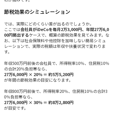
節税
効果
の
シミュレーション
では、
実際
に
どの
くらい
差
が
出る
ので
しょう
か。
ここ
では
会
社員
が
iDeCo
を
毎月
2
万
3,000
円、
年間
27
万
6,0
00
円
拠出
する
ケース
で、
概算
の
節税
効果
を
見
て
み
ます。
な
お、
以下
は
社会
保険
料
や
他
控除
を
加味
しない
簡易
シミュ
レーション
で、
実際
の
税額
は
年収
や
扶養
状況
で
変わり
ま
す。
年収
500
万
円
前後
の
会
社員
で、
所得
税率
10％、
住民
税
10％
の
合計
20％
負担
帯
なら、
27
万
6,000
円 ×
20％ ＝
約
5
万
5,200
円
が
年間
の
節税
効果
の
目安
に
なり
ます。
年収
800
万
円
前後
で、
所得
税率
20％、
住民
税
10％
の
合計
3
0％
負担
帯
なら、
27
万
6,000
円 ×
30％ ＝
約
8
万
2,800
円
が
目安
です。