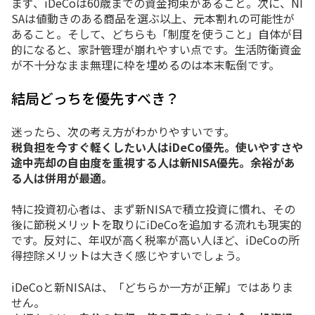
まず、
iDeCo
は
60
歳
まで
の
資金
拘束
が
ある
こと。
次に、
NI
SA
は
値動き
の
ある
商品
を
選ぶ
以上、
元本
割れ
の
可能性
が
ある
こと。
そして、
どちら
も「
制度
を
使う
こと」
自体
が
目
的
に
なる
と、
家計
管理
が
崩れ
やすい
点
です。
生活
防衛
資金
が
不十分
な
まま
無理
に
枠
を
埋める
の
は
本末転倒
です。
結局
どっち
を
優先
すべ
き？
迷
っ
たら、
次
の
考え方
が
わか
り
やすい
です。
税
負担
を
今
すぐ
軽
く
した
い
人
は
iDeCo
優先。
使い
やす
さや
途中
売却
の
自由
度
を
重視
する
人
は
新
NISA
優先。
余裕
が
あ
る
人
は
併用
が
最適。
特に
投資
初心者
は、
まず
新
NISA
で
積立
投資
に
慣
れ、
その
後
に
節税
メリット
を
取り
に
iDeCo
を
追加
する
流れ
も
現実
的
です。
反対
に、
年収
が
高
く
税率
が
高い
人
ほど、
iDeCo
の
所
得
控除
メリット
は
大きく
感じ
やすい
で
しょう。
iDeCo
と
新
NISA
は、「
どちら
か
一方
が
正解」
では
ありま
せん。