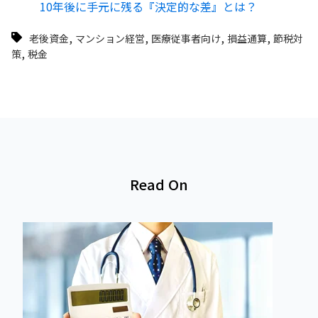
10年後に手元に残る『決定的な差』とは？
,
,
,
,
老後資金
マンション経営
医療従事者向け
損益通算
節税対
,
策
税金
Read On