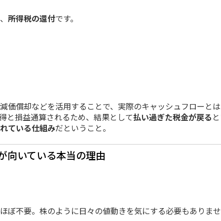
、
所得税の還付
です。
減価償却などを活用することで、
実際のキャッシュフローとは
得と損益通算されるため、結果として
払い過ぎた税金が戻る
と
れている仕組み
だということ。
が向いている本当の理由
ほぼ不要。
株のように日々の値動きを
気にする必要もありませ