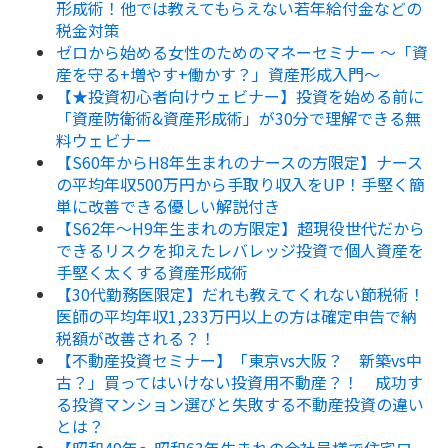
形成術！他では教えてもらえない若年給付金などの
税金対策
ゼロから始める女性のためのマネーセミナー ～「資
産を守る+増やす+働かす？」資産形成入門～
【★投資初心者向けウェビナー】投資を始める前に
「資産防衛術&資産形成術」が30分で理解できる無
料ウェビナー
【S60年からH8年生まれのナースの方限定】ナース
の平均年収500万円から手取り収入をUP！手堅く簡
単に改善できる優しい解説付き
【S62年～H9年生まれの方限定】超現役世代だから
できるリスクを抑えたレバレッジ投資で個人資産を
手堅く太くする資産形成術
【30代勤務医限定】だれも教えてくれない節税術！
医師の平均年収1,233万円以上の方は確定申告で納
税額が改善される？！
【不動産投資セミナー】「東京vs大阪？ 新築vs中
古？」買ってはいけない投資用不動産？！ 成功す
る投資マンション選びと失敗する不動産投資の違い
とは？
【昭和49年～昭和63年生まれの会社員様で住宅ロー