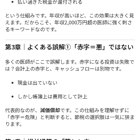
払い過ぎた税金が還付される
という仕組みです。
年収が高いほど、
この効果は大きく見
えます。
だからこそ、
年収2,000万円超の医師に強く刺さ
るキーワードなのです。
第3章｜よくある誤解①「赤字＝悪」ではない
多くの医師がここで誤解します。
赤字になる投資は失敗で
は？
会計上の赤字と、
キャッシュフローは別物です。
現金は出ていない
しかし帳簿上は費用として計上
代表的なのが、
減価償却
です。
この仕組みを理解せずに
「赤字＝危険」と判断すると、節税の選択肢は一気に狭ま
ります。