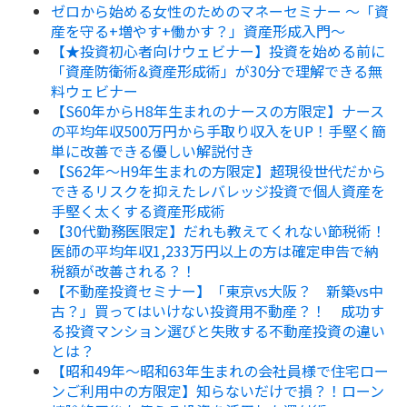
ゼロから始める女性のためのマネーセミナー ～「資
産を守る+増やす+働かす？」資産形成入門～
【★投資初心者向けウェビナー】投資を始める前に
「資産防衛術&資産形成術」が30分で理解できる無
料ウェビナー
【S60年からH8年生まれのナースの方限定】ナース
の平均年収500万円から手取り収入をUP！手堅く簡
単に改善できる優しい解説付き
【S62年～H9年生まれの方限定】超現役世代だから
できるリスクを抑えたレバレッジ投資で個人資産を
手堅く太くする資産形成術
【30代勤務医限定】だれも教えてくれない節税術！
医師の平均年収1,233万円以上の方は確定申告で納
税額が改善される？！
【不動産投資セミナー】「東京vs大阪？ 新築vs中
古？」買ってはいけない投資用不動産？！ 成功す
る投資マンション選びと失敗する不動産投資の違い
とは？
【昭和49年～昭和63年生まれの会社員様で住宅ロー
ンご利用中の方限定】知らないだけで損？！ローン