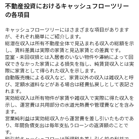
不動産投資におけるキャッシュフローツリー
の各項目
キャッシュフローツリーにはさまざまな項目があります
が、それぞれ簡単にご紹介します。
総潜在収入は所有不動産全体で見込まれる収入の総額を示
し、賃料差異は実際の家賃と見込家賃との差異です。
空室・未回収損とは入居者のいない物件や滞納によって回
収できなかった家賃による損失を指し、純賃貸収入とは実
際に家賃として得られた収入を示します。
自動販売機による収入など、家賃以外の収入は雑収入と呼
び、定額水道料などがある場合は経費払戻しとして表記さ
れます。
実効総収入は所有物件が家賃や雑収入で実際に得た収入を
示し、運営費は共用部分の水道光熱費や管理費などを含み
ます。
営業純利益は実効総収入から運営費を差し引いたものであ
り、年間負債支出は毎年支払うローンの返済額のことで
す。
税引前キャッシュフローは所得税を差し引く前の利益で