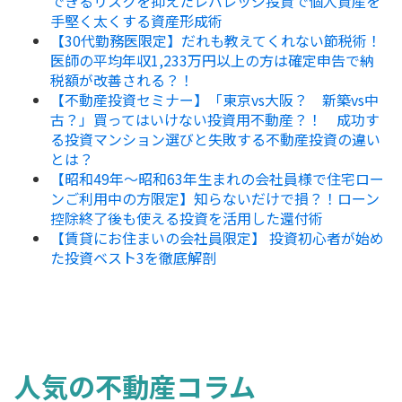
できるリスクを抑えたレバレッジ投資で個人資産を
手堅く太くする資産形成術
【30代勤務医限定】だれも教えてくれない節税術！
医師の平均年収1,233万円以上の方は確定申告で納
税額が改善される？！
【不動産投資セミナー】「東京vs大阪？ 新築vs中
古？」買ってはいけない投資用不動産？！ 成功す
る投資マンション選びと失敗する不動産投資の違い
とは？
【昭和49年～昭和63年生まれの会社員様で住宅ロー
ンご利用中の方限定】知らないだけで損？！ローン
控除終了後も使える投資を活用した還付術
【賃貸にお住まいの会社員限定】 投資初心者が始め
た投資ベスト3を徹底解剖
人気の不動産コラム