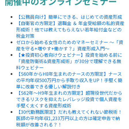
開催中のオンラインセミナー
【公務員向け】簡単にできる、はじめての資産形成
【自衛官の方限定】退職金 ＆ 年金受給額の私的資産
形成術！他では教えてもらえない若年給付金などの
税金対策
ゼロから始める女性のためのマネーセミナー ～「資
産を守る+増やす+働かす？」資産形成入門～
【★投資初心者向けウェビナー】投資を始める前に
「資産防衛術&資産形成術」が30分で理解できる無
料ウェビナー
【S60年からH8年生まれのナースの方限定】ナース
の平均年収500万円から手取り収入をUP！手堅く簡
単に改善できる優しい解説付き
【S62年～H9年生まれの方限定】超現役世代だから
できるリスクを抑えたレバレッジ投資で個人資産を
手堅く太くする資産形成術
【30代勤務医限定】だれも教えてくれない節税術！
医師の平均年収1,233万円以上の方は確定申告で納
税額が改善される？！