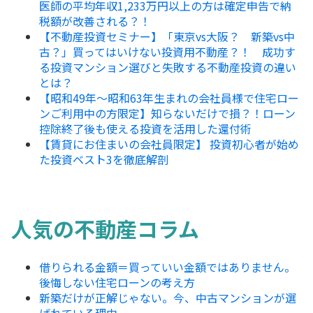
医師の平均年収1,233万円以上の方は確定申告で納
税額が改善される？！
【不動産投資セミナー】「東京vs大阪？ 新築vs中
古？」買ってはいけない投資用不動産？！ 成功す
る投資マンション選びと失敗する不動産投資の違い
とは？
【昭和49年～昭和63年生まれの会社員様で住宅ロー
ンご利用中の方限定】知らないだけで損？！ローン
控除終了後も使える投資を活用した還付術
【賃貸にお住まいの会社員限定】 投資初心者が始め
た投資ベスト3を徹底解剖
人気の不動産コラム
借りられる金額＝買っていい金額ではありません。
後悔しない住宅ローンの考え方
新築だけが正解じゃない。今、中古マンションが選
ばれている理由