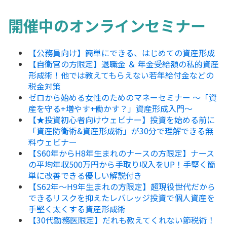
開催中のオンラインセミナー
【公務員向け】簡単にできる、はじめての資産形成
【自衛官の方限定】退職金 ＆ 年金受給額の私的資産
形成術！他では教えてもらえない若年給付金などの
税金対策
ゼロから始める女性のためのマネーセミナー ～「資
産を守る+増やす+働かす？」資産形成入門～
【★投資初心者向けウェビナー】投資を始める前に
「資産防衛術&資産形成術」が30分で理解できる無
料ウェビナー
【S60年からH8年生まれのナースの方限定】ナース
の平均年収500万円から手取り収入をUP！手堅く簡
単に改善できる優しい解説付き
【S62年～H9年生まれの方限定】超現役世代だから
できるリスクを抑えたレバレッジ投資で個人資産を
手堅く太くする資産形成術
【30代勤務医限定】だれも教えてくれない節税術！